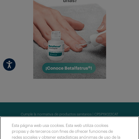
Cumple la normativa de productos sanitarios | CPSP19022CAT
Esta página web usa cookies. Esta web utiliza cookies
Contacto
propias y de terceros con fines de ofrecer funciones de
Condiciones de uso
redes sociales y obtener estadísticas anónimas de uso de la